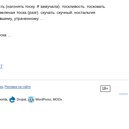
 (нагонять тоску. # замучала). тоскливость. тосковать.
зеленая тоска (разг). скучать. скучный. ностальгия
увшему, утраченному …
оска …
7
ка
,
Реклама на сайте
18+
omla,
Drupal,
WordPress, MODx.