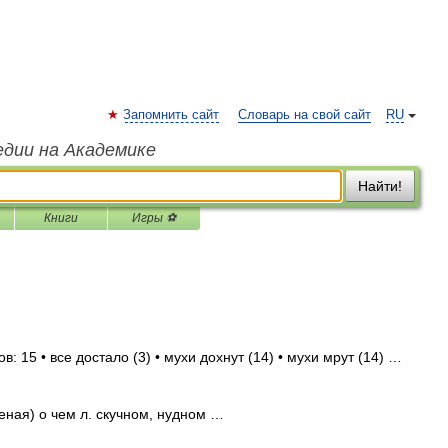
Запомнить сайт
Словарь на свой сайт
RU
едии на Академике
Найти!
Книги
Игры ⚽
: 15 • все достало (3) • мухи дохнут (14) • мухи мрут (14) …
еная) о чем л. скучном, нудном …