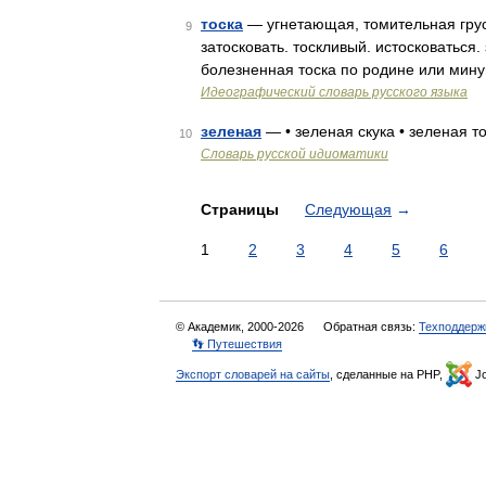
тоска
— угнетающая, томительная грусть
9
затосковать. тоскливый. истосковаться. 
болезненная тоска по родине или мин
Идеографический словарь русского языка
зеленая
— • зеленая скука • зеленая т
10
Словарь русской идиоматики
Страницы
Следующая
→
1
2
3
4
5
6
© Академик, 2000-2026
Обратная связь:
Техподдерж
👣 Путешествия
Экспорт словарей на сайты
, сделанные на PHP,
Jo