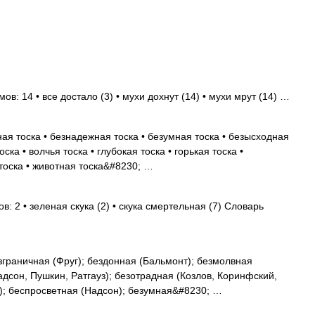
ов: 14 • все достало (3) • мухи дохнут (14) • мухи мрут (14) …
ая тоска • безнадежная тоска • безумная тоска • безысходная
ска • волчья тоска • глубокая тоска • горькая тоска •
 тоска • животная тоска&#8230; …
: 2 • зеленая скука (2) • скука смертельная (7) Словарь
граничная (Фруг); бездонная (Бальмонт); безмолвная
дсон, Пушкин, Ратгауз); безотрадная (Козлов, Коринфский,
в); беспросветная (Надсон); безумная&#8230; …