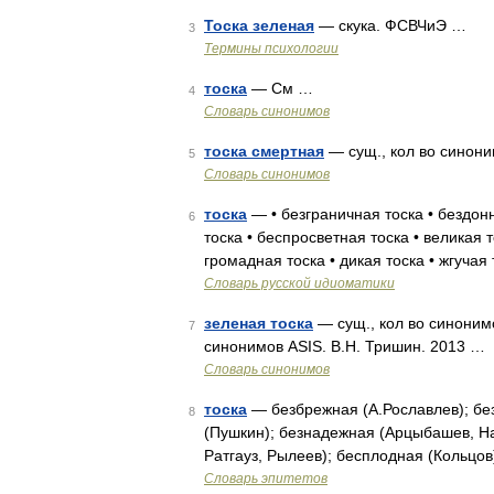
Тоска зеленая
— скука. ФСВЧиЭ …
3
Термины психологии
тоска
— См …
4
Словарь синонимов
тоска смертная
— сущ., кол во синоним
5
Словарь синонимов
тоска
— • безграничная тоска • бездонн
6
тоска • беспросветная тоска • великая то
громадная тоска • дикая тоска • жгучая
Словарь русской идиоматики
зеленая тоска
— сущ., кол во синонимов
7
синонимов ASIS. В.Н. Тришин. 2013 …
Словарь синонимов
тоска
— безбрежная (А.Рославлев); без
8
(Пушкин); безнадежная (Арцыбашев, На
Ратгауз, Рылеев); бесплодная (Кольцо
Словарь эпитетов