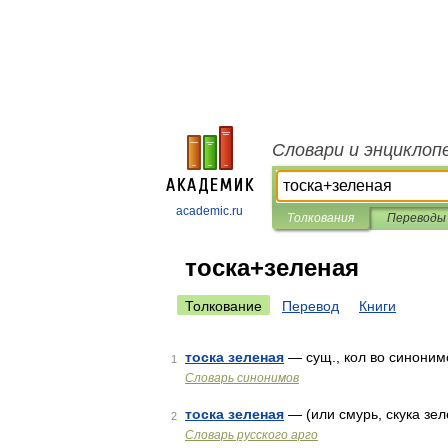
Словари и энциклоп
academic.ru
Толкования
Переводы
тоска+зеленая
Толкование
Перевод
Книги
тоска зеленая
— сущ., кол во синонимов
1
Словарь синонимов
тоска зеленая
— (или смурь, скука зел
2
Словарь русского арго